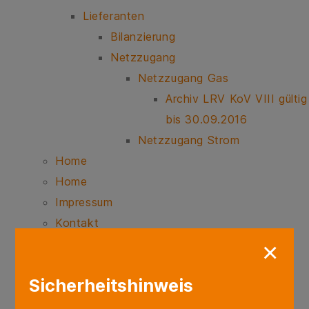
Lieferanten
Bilanzierung
Netzzugang
Netzzugang Gas
Archiv LRV KoV VIII gültig
bis 30.09.2016
Netzzugang Strom
Home
Home
Impressum
Kontakt
Kontaktformular
×
Störung melden
Sicherheitshinweis
Störung melden – Strom
Störung melden – Gas