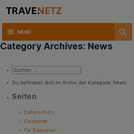
MENÜ
Ca­te­go­ry Ar­chi­ves: News
Suchen
nach:
Du befindest dich im Archiv der Kategorie News.
Sei­ten
Datenschutz
Disclaimer
Für Bauherren