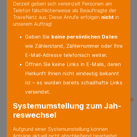
Derzeit geben sich vereinzelt Personen am
Störung melden – Wasser
Telefon fälschlicherweise als Beauftragte der
Störung melden – Wärme
TraveNetz aus. Diese Anrufe erfolgen
nicht
in
unserem Auftrag!
Kontakt
Service
Geben Sie
keine persönlichen Daten
Downloadcenter
wie Zählerstand, Zählernummer oder Ihre
Gasnetz Downloads
E-Mail-Adresse telefonisch weiter.
Hausanschluss Downloads
Öffnen Sie keine Links in E-Mails, deren
Stromnetz Downloads
Herkunft Ihnen nicht eindeutig bekannt
Unternehmen Downloads
ist – es wurden bereits schadhafte Links
FAQ
versendet.
Gestaltung von Kabelverteilerschränken
Sys­tem­um­stel­lung zum Jah­
Onlineservices
res­wech­sel
Pflichtveröffentlichungen
Beantragung einer
Aufgrund einer Systemumstellung können
Anträge aktuell nicht abschließend bearbeitet
Kampfmittelauskunft