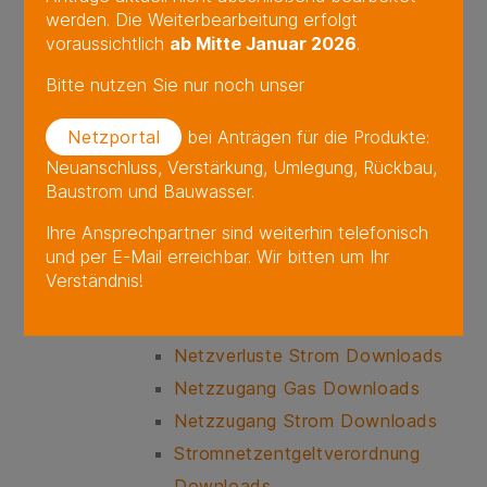
werden. Die Weiterbearbeitung erfolgt
Berichte Downloads
voraussichtlich
ab Mitte Januar 2026
.
Bilanzierung Downloads
Bitte nutzen Sie nur noch unser
EEG- und KWK-Gesetz
Meldungen
Netzportal
bei Anträgen für die Produkte:
Messstellenbetreiber
Neuanschluss, Verstärkung, Umlegung, Rückbau,
Baustrom und Bauwasser.
Netzanschluss Downloads
Netzdaten Downloads
Ihre Ansprechpartner sind weiterhin telefonisch
und per E-Mail erreichbar. Wir bitten um Ihr
Netzentgelt- und
Verständnis!
Netzzugangsverordnung Gas
Netzentgelte Downloads
Netzverluste Strom Downloads
Netzzugang Gas Downloads
Netzzugang Strom Downloads
Stromnetzentgeltverordnung
Downloads