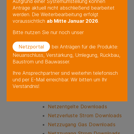
Aufgrund einer Systemumstellung können
Anträge aktuell nicht abschließend bearbeitet
Beantragung einer
werden. Die Weiterbearbeitung erfolgt
Kampfmittelauskunft
voraussichtlich
ab Mitte Januar 2026
.
Berichte Downloads
Bitte nutzen Sie nur noch unser
Bilanzierung Downloads
EEG- und KWK-Gesetz
Netzportal
bei Anträgen für die Produkte:
Meldungen
Neuanschluss, Verstärkung, Umlegung, Rückbau,
Baustrom und Bauwasser.
Messstellenbetreiber
Netzanschluss Downloads
Ihre Ansprechpartner sind weiterhin telefonisch
und per E-Mail erreichbar. Wir bitten um Ihr
Netzdaten Downloads
Verständnis!
Netzentgelt- und
Netzzugangsverordnung Gas
Netzentgelte Downloads
Netzverluste Strom Downloads
Netzzugang Gas Downloads
Netzzugang Strom Downloads