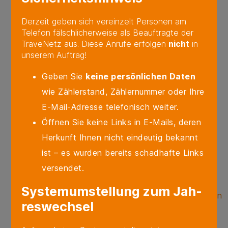
Störung melden – Strom
Derzeit geben sich vereinzelt Personen am
Störung melden – Gas
Telefon fälschlicherweise als Beauftragte der
Störung melden – Wasser
TraveNetz aus. Diese Anrufe erfolgen
nicht
in
unserem Auftrag!
Störung melden – Wärme
Kontakt
Geben Sie
keine persönlichen Daten
Service
wie Zählerstand, Zählernummer oder Ihre
Downloadcenter
E-Mail-Adresse telefonisch weiter.
Gasnetz Downloads
Öffnen Sie keine Links in E-Mails, deren
Hausanschluss Downloads
Herkunft Ihnen nicht eindeutig bekannt
Stromnetz Downloads
ist – es wurden bereits schadhafte Links
Unternehmen Downloads
versendet.
FAQ
Sys­tem­um­stel­lung zum Jah­
Gestaltung von Kabelverteilerschränken
res­wech­sel
Onlineservices
Pflichtveröffentlichungen