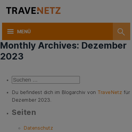
MENÜ
Month­ly Ar­chi­ves: De­zem­ber
2023
Suchen
nach:
Du befindest dich im Blogarchiv von
TraveNetz
für
Dezember 2023.
Sei­ten
Datenschutz