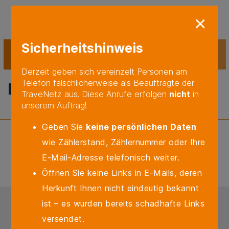
×
Sicherheitshinweis
MENÜ
Derzeit geben sich vereinzelt Personen am
Telefon fälschlicherweise als Beauftragte der
Netz­prü­fung
TraveNetz aus. Diese Anrufe erfolgen
nicht
in
unserem Auftrag!
Geben Sie
keine persönlichen Daten
wie Zählerstand, Zählernummer oder Ihre
E-Mail-Adresse telefonisch weiter.
Öffnen Sie keine Links in E-Mails, deren
Herkunft Ihnen nicht eindeutig bekannt
ist – es wurden bereits schadhafte Links
IMPRESSUM
DISCLAIMER
versendet.
SITEMAP
DATENSCHUTZ
FAQ