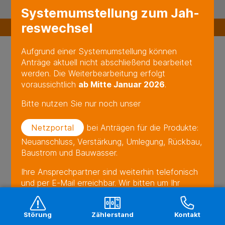
PFLICHTVERÖFFENTLICHUNGEN
Sys­tem­um­stel­lung zum Jah­
res­wech­sel
ZUM SEITENANFANG
Aufgrund einer Systemumstellung können
Anträge aktuell nicht abschließend bearbeitet
werden. Die Weiterbearbeitung erfolgt
voraussichtlich
ab Mitte Januar 2026
.
Bitte nutzen Sie nur noch unser
Netzportal
bei Anträgen für die Produkte:
Neuanschluss, Verstärkung, Umlegung, Rückbau,
Baustrom und Bauwasser.
Ihre Ansprechpartner sind weiterhin telefonisch
und per E-Mail erreichbar. Wir bitten um Ihr
Verständnis!
Störung
Zählerstand
Kontakt